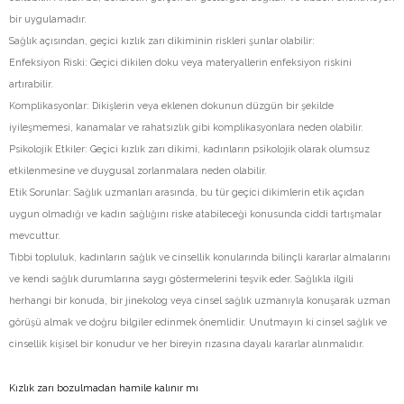
bir uygulamadır.
Sağlık açısından, geçici kızlık zarı dikiminin riskleri şunlar olabilir:
Enfeksiyon Riski: Geçici dikilen doku veya materyallerin enfeksiyon riskini
artırabilir.
Komplikasyonlar: Dikişlerin veya eklenen dokunun düzgün bir şekilde
iyileşmemesi, kanamalar ve rahatsızlık gibi komplikasyonlara neden olabilir.
Psikolojik Etkiler: Geçici kızlık zarı dikimi, kadınların psikolojik olarak olumsuz
etkilenmesine ve duygusal zorlanmalara neden olabilir.
Etik Sorunlar: Sağlık uzmanları arasında, bu tür geçici dikimlerin etik açıdan
uygun olmadığı ve kadın sağlığını riske atabileceği konusunda ciddi tartışmalar
mevcuttur.
Tıbbi topluluk, kadınların sağlık ve cinsellik konularında bilinçli kararlar almalarını
ve kendi sağlık durumlarına saygı göstermelerini teşvik eder. Sağlıkla ilgili
herhangi bir konuda, bir jinekolog veya cinsel sağlık uzmanıyla konuşarak uzman
görüşü almak ve doğru bilgiler edinmek önemlidir. Unutmayın ki cinsel sağlık ve
cinsellik kişisel bir konudur ve her bireyin rızasına dayalı kararlar alınmalıdır.
Kızlık zarı bozulmadan hamile kalınır mı