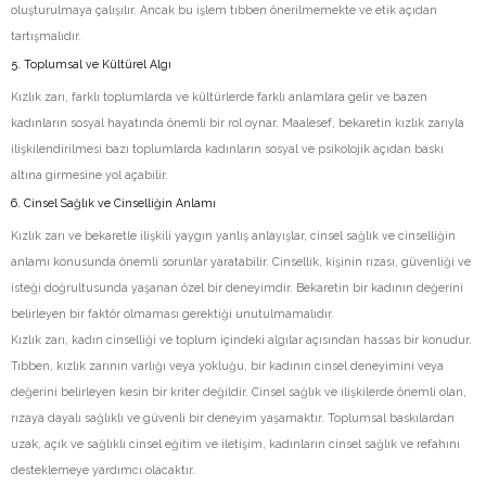
oluşturulmaya çalışılır. Ancak bu işlem tıbben önerilmemekte ve etik açıdan
tartışmalıdır.
5. Toplumsal ve Kültürel Algı
Kızlık zarı, farklı toplumlarda ve kültürlerde farklı anlamlara gelir ve bazen
kadınların sosyal hayatında önemli bir rol oynar. Maalesef, bekaretin kızlık zarıyla
ilişkilendirilmesi bazı toplumlarda kadınların sosyal ve psikolojik açıdan baskı
altına girmesine yol açabilir.
6. Cinsel Sağlık ve Cinselliğin Anlamı
Kızlık zarı ve bekaretle ilişkili yaygın yanlış anlayışlar, cinsel sağlık ve cinselliğin
anlamı konusunda önemli sorunlar yaratabilir. Cinsellik, kişinin rızası, güvenliği ve
isteği doğrultusunda yaşanan özel bir deneyimdir. Bekaretin bir kadının değerini
belirleyen bir faktör olmaması gerektiği unutulmamalıdır.
Kızlık zarı, kadın cinselliği ve toplum içindeki algılar açısından hassas bir konudur.
Tıbben, kızlık zarının varlığı veya yokluğu, bir kadının cinsel deneyimini veya
değerini belirleyen kesin bir kriter değildir. Cinsel sağlık ve ilişkilerde önemli olan,
rızaya dayalı sağlıklı ve güvenli bir deneyim yaşamaktır. Toplumsal baskılardan
uzak, açık ve sağlıklı cinsel eğitim ve iletişim, kadınların cinsel sağlık ve refahını
desteklemeye yardımcı olacaktır.