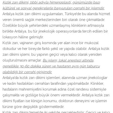
Kızlık zarı dikimi, tıbbi adıyla himenoplasti, günümüzde bazı
kültürel ve sosyal gerekçelerle başvurulan cerrahi bir işlemdir.
Antalya kızlık zarı dikimi uygulamaları, Türkiye’de bu alanda hizmet
veren önemli sağlık merkezlerinden biri olarak öne çıkmaktadır.
Özellikle büyük şehirlerdeki uzmanlaşmış kliniklerin artmasıyla
birlikte Antalya, bu tür jinekolojik operasyonlarda tercih edilen bir
lokasyon hâline gelmiştir.
Kızlık zarı, vajinanın giriş kısmında yer alan ince bir mukozal
dokudur ve her bireyde farklı şekil ve yapıda olabilir. Antalya kızlık
zarı dikimi işlemi, bu yapının geçici veya kalıcı olarak yeniden
oluşturulmasını amaçlar.
Bu işlem; lokal anestezi altında,
genellikle 30-60 dakika süren ve hastanın aynı gün taburcu
olabildiği bir cerrahi girişimdir.
Antalya’da kızlık zarı dikimi işlemleri, alanında uzman jinekologlar
ve kadın hastalıkları cerrahları tarafından yapılmaktadır. Klinikler,
hastaların mahremiyetini korumak adına özel randevu sistemiyle
çalışmakta ve gizliliğe büyük önem vermektedir. Antalya kızlık zarı
dikimi fiyatları ise kliniğin konumu, doktorun deneyimi ve işlemin
türüne göre değişiklik göstermektedir.
Kızlık zarı dikimi temelde iki şekilde gerçekleştirilir: Geçici ve kalıcı