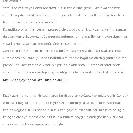
etkileyebilir.
Yerel Anestezi veya Genel Anestezi: Kızlık zarı dikimi genellikle lokal anestezi
altında yapılır, ancak bazı durumlarda genel anestezi de kullanılabilir. Anestezi
türü, prosedür süresini etkileyebilir.
Komplikasyonlar: Her cerrahi prosedürde olduğu gibi, kızlık zarı dikimi sırasında
da olası komplikasyonlar göz önünde bulundurulmalıdır. Beklenmeyen durumlar
veya komplikasyonlar, prosedür süresini uzatabilir.
Genel olarak, kızlık zarı dikimi prosedürü yaklaşık 30 dakika ile 1 saat arasında
sürer. Ancak bu süre, yukarıda belirtilen faktörlere bağlı olarak değişebilir. Cerrahi
prosedürler, her zaman dikkatli bir şekilde planlanmalı, uzmanlar tarafından
yapılmalı ve hastanın sağlığı ve güvenliği öncelik alınarak gerçekleştirilmelidir.
Kızlık Zarı Çeşitleri ve Özellikleri nelerdir ?
Kızlık zarı (hymen), farklı kadınlarda farklı yapılar ve özellikler gösterebilir. Genetik,
etnik ve bireysel faktörler nedeniyle kızlık zarının şekli ve özellikleri kadından
kadına değişebilir. Bu nedenle, kızlık zarı çeşitleri ve özellikleri kesin ve belirgin
kategorilere ayrılmamaktadır. Bununla birlikte, yaygın olarak görülen kızlık zarı
yapıları ve özellikleri aşağıda verilmiştir: