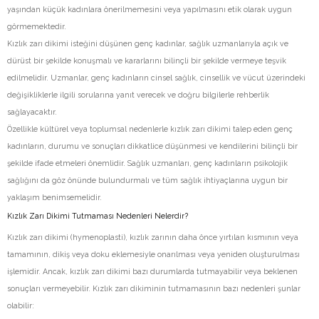
yaşından küçük kadınlara önerilmemesini veya yapılmasını etik olarak uygun
görmemektedir.
Kızlık zarı dikimi isteğini düşünen genç kadınlar, sağlık uzmanlarıyla açık ve
dürüst bir şekilde konuşmalı ve kararlarını bilinçli bir şekilde vermeye teşvik
edilmelidir. Uzmanlar, genç kadınların cinsel sağlık, cinsellik ve vücut üzerindeki
değişikliklerle ilgili sorularına yanıt verecek ve doğru bilgilerle rehberlik
sağlayacaktır.
Özellikle kültürel veya toplumsal nedenlerle kızlık zarı dikimi talep eden genç
kadınların, durumu ve sonuçları dikkatlice düşünmesi ve kendilerini bilinçli bir
şekilde ifade etmeleri önemlidir. Sağlık uzmanları, genç kadınların psikolojik
sağlığını da göz önünde bulundurmalı ve tüm sağlık ihtiyaçlarına uygun bir
yaklaşım benimsemelidir.
Kızlık Zarı Dikimi Tutmaması Nedenleri Nelerdir?
Kızlık zarı dikimi (hymenoplasti), kızlık zarının daha önce yırtılan kısmının veya
tamamının, dikiş veya doku eklemesiyle onarılması veya yeniden oluşturulması
işlemidir. Ancak, kızlık zarı dikimi bazı durumlarda tutmayabilir veya beklenen
sonuçları vermeyebilir. Kızlık zarı dikiminin tutmamasının bazı nedenleri şunlar
olabilir: