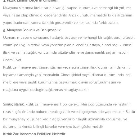
4. Kızlık Zarının
Değerlendirilmesi:
Muayene sırasında kızlık zarının varlığı, yapısal durumu ve herhangi bir yırtılma
veya hasar olup olmadığı değerlendirilir. Ancak unutulmamalıdır ki kızlık zarının
yapısı, kadından kadına farklılık gösterebilir ve her kadında farklı olabilir.
5. Muayene Sonu
cu ve Danışmanlık:
Uzman, muayene sonucunu hastayla paylaşır ve herhangi bir sağlık sorunu tespit
edilmişse uygun tedavi veya yönetim planını önerir. Hastaya, cinsel sağlık, cinsel
ilişki ve vajinal sağlık konularında bilgilendirme ve danışmanlık sağlanmalıdır.
Önemli Not:
Kızlık zarı muayenesi, cinsel istismar veya zorla cinsel ilişki durumlarında kanıt
toplamak amacıyla yapılmamalıdır. Cinsel şiddet veya istismar durumunda, adli
mercilere veya sağlık kurumlarına başvurmak, olayın soruşturulmasını ve
mağdura uygun desteğin sağlanmasını sağlayacaktır.
Sonuç olarak,
kızlık zarı muayenesi tıbbi gereklilikler doğrultusunda ve hastanın
rızasını göz önünde bulundurarak, gizlilik ve etik çerçevesinde yapılmalıdır. Bu tür
bir muayeneyi düşünen kadınlar, güvenilir bir sağlık uzmanıyla konuşmalı ve
durumu hakkında bilinçli kararlar vermeye özen göstermelidir.
Kızlık Zarı Kan
aması Belirtileri Nelerdir