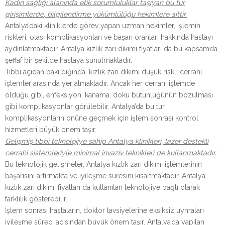
Kadın sağlığı alanında etik sorumluluklar taşıyan bu tür
girişimlerde, bilgilendirme yükümlülüğü hekimlere aittir.
Antalya’daki kliniklerde görev yapan uzman hekimler, işlemin
riskleri, olası komplikasyonları ve başarı oranları hakkında hastayı
aydınlatmaktadır. Antalya kızlık zarı dikimi fiyatları da bu kapsamda
şeffaf bir şekilde hastaya sunulmaktadır.
Tıbbi açıdan bakıldığında, kızlık zarı dikimi düşük riskli cerrahi
işlemler arasında yer almaktadır. Ancak her cerrahi işlemde
olduğu gibi, enfeksiyon, kanama, doku bütünlüğünün bozulması
gibi komplikasyonlar görülebilir. Antalya’da bu tür
komplikasyonların önüne geçmek için işlem sonrası kontrol
hizmetleri büyük önem taşır.
Gelişmiş tıbbi teknolojiye sahip Antalya klinikleri, lazer destekli
cerrahi sistemleriyle minimal invaziv teknikleri de kullanmaktadır.
Bu teknolojik gelişmeler, Antalya kızlık zarı dikimi işlemlerinin
başarısını artırmakta ve iyileşme süresini kısaltmaktadır. Antalya
kızlık zarı dikimi fiyatları da kullanılan teknolojiye bağlı olarak
farklılık gösterebilir.
İşlem sonrası hastaların, doktor tavsiyelerine eksiksiz uymaları
iyileşme süreci açısından büyük önem taşır. Antalya’da yapılan