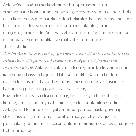
Antalya’daki sağlık merkezlerinde bu operasyon, steril
ameliyathane koşullarında ve yasal çerçevede yapılmaktadır. Tıbbi
etik ilkelerine uygun hareket eden hekimler, hastayı detaylı şekilde
bilgilendirmekte ve onam formunu imzalatarak işlemi
gerçekleştirmektedir. Antalya kızlık zarı dikimi fiyatları belirlenirken
de bu yasal sorumluluklar ve maliyet kalemleri dikkate
alınmaktadır.
Günümüzde bazı kadınlar, geçmişte yaşadıkları travmalar ya da
evlilik öncesi toplumsal baskılar nedeniyle bu işlemi tercih
edebilmektedir.
Antalya kızlık zarı dikimi işlemi, kadınların özgür
iradeleriyle başvurduğu bir tıbbi seçenektir. Kadının bedeni
üzerindeki tasarruf hakkı, hem ulusal hem de uluslararası insan
hakları belgelerinde güvence altına alınmıştır.
Bazı ülkelerde yasa dışı olan bu işlem, Türkiye'de özel sağlık
kuruluşları tarafından yasal sınırlar içinde sunulabilmektedir.
Antalya kızlık zarı dikimi fiyatları bu bağlamda, hasta güvenliği,
sterilizasyon, işlem sonrası kontrol muayeneleri ve gizlilik
politikaları gibi unsurları içeren bütüncül bir hizmet anlayışına göre
belirlenmektedir.