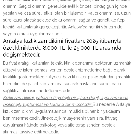
onarım. Geçici onarım, genellikle evlilik öncesi birkaç gün içinde
yapılan ve kısa süreli etkisi olan bir işlemdir. Kalıcı onarım ise, uzun
süre kalıcı olacak şekilde doku onarımı sağlar ve genellikle flep
tekniği kullanılarak gerçekleştirilir. Antalya’da her iki yöntem de
yaygın olarak uygulanmaktadır.
Antalya kızlık zarı dikimi fiyatları, 2025 itibarıyla
özel kliniklerde 8.000 TL ile 25.000 TL arasında
değişmektedir.
Bu fiyat aralığı; kullanılan teknik, klinik donanımı, doktorun uzmanlık
düzeyi ve işlem sonrası verilen destek hizmetlerine bağlı olarak
farklılık göstermektedir. Ayrıca, bazı klinikler psikolojik danışmanlık
hizmetini de paket kapsamında sunarak hastaların süreci daha
sağlıklı atlatmasını hedeflemektedir.
Kızlık zarı dikimi, yalnızca fizyolojik bir işlem değil; aynı zamanda
psikolojik, toplumsal ve kültürel bir meseledir.
Bu nedenle Antalya
kızlık zarı dikimi uygulamalarında, multidisipliner bir yaklaşım
benimsenmektedir. Jinekolojik muayenenin yanı sıra, ihtiyaç
duyulması hâlinde psikolog veya aile terapistinden destek
alınması tavsiye edilmektedir.