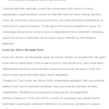
Yukarıda belirtilen belirtiler, cinsel ilişki sonrasında kızlık zarının yırtılmış
olabileceğini düşündürebilir, ancak bu belirtiler kesin bir kanıt niteliği taşımaz.
Kızlık zarı kanaması veya kanama olmaması, her kadında farklılık gösterebilir ve
kızlık zarının yapısına bağlıdır. Cinsel sağlık konusunda endişeleriniz varsa, bir
jinekologla konuşmanız ve durumunuzu değerlendirmeniz önemlidir. Jinekolog,
sağlık durumunuz hakkında size en doğru bilgiyi verecek ve size rehberlik
edecektir.
Kızlık Zarı Dikimi Ne Kadar Sürer
Kızlık zarı dikimi, hymenoplasti olarak da bilinen cerrahi bir prosedürdür. Bu işlem,
kızlık zarının daha önce yırtılmış olan kısmının veya tamamının, dikiş veya doku
eklemesiyle onarılması veya yeniden oluşturulması amacıyla yapılır. Kızlık zarı
dikimi süresi çeşitli faktörlere bağlı olarak değişebilir:
Prosedürün Türü: Kızlık zarı dikimi farklı yöntemlerle yapılabilir. Bazı durumlarda,
sadece kızlık zarının kenarları dikilirken, bazı durumlarda dışarıdan ek doku
kullanılabilir. Prosedürün karmaşıklığına bağlı olarak süre değişebilir.
Doktorun Deneyimi: Kızlık zarı dikimi, uzman bir jinekolog veya plastik cerrah
tarafından yapılmalıdır. Doktorun deneyimi ve uzmanlığı, prosedürün süresini