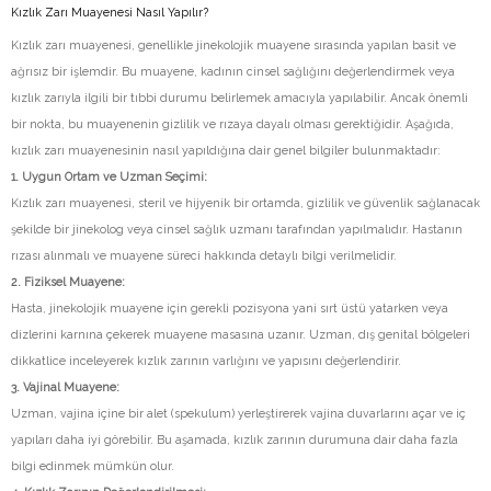
Kızlık Zarı Muayenesi Nasıl Yapılır?
Kızlık zarı muayenesi, genellikle jinekolojik muayene sırasında yapılan basit ve
ağrısız bir işlemdir. Bu muayene, kadının cinsel sağlığını değerlendirmek veya
kızlık zarıyla ilgili bir tıbbi durumu belirlemek amacıyla yapılabilir. Ancak önemli
bir nokta, bu muayenenin gizlilik ve rızaya dayalı olması gerektiğidir. Aşağıda,
kızlık zarı muayenesinin nasıl yapıldığına dair genel bilgiler bulunmaktadır:
1. Uygun Ortam ve Uz
man Seçimi:
Kızlık zarı muayenesi, steril ve hijyenik bir ortamda, gizlilik ve güvenlik sağlanacak
şekilde bir jinekolog veya cinsel sağlık uzmanı tarafından yapılmalıdır. Hastanın
rızası alınmalı ve muayene süreci hakkında detaylı bilgi verilmelidir.
2. Fiziksel Mu
ayene:
Hasta, jinekolojik muayene için gerekli pozisyona yani sırt üstü yatarken veya
dizlerini karnına çekerek muayene masasına uzanır. Uzman, dış genital bölgeleri
dikkatlice inceleyerek kızlık zarının varlığını ve yapısını değerlendirir.
3. Vajinal M
uayene:
Uzman, vajina içine bir alet (spekulum) yerleştirerek vajina duvarlarını açar ve iç
yapıları daha iyi görebilir. Bu aşamada, kızlık zarının durumuna dair daha fazla
bilgi edinmek mümkün olur.