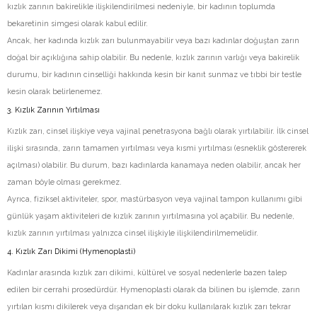
kızlık zarının bakirelikle ilişkilendirilmesi nedeniyle, bir kadının toplumda
bekaretinin simgesi olarak kabul edilir.
Ancak, her kadında kızlık zarı bulunmayabilir veya bazı kadınlar doğuştan zarın
doğal bir açıklığına sahip olabilir. Bu nedenle, kızlık zarının varlığı veya bakirelik
durumu, bir kadının cinselliği hakkında kesin bir kanıt sunmaz ve tıbbi bir testle
kesin olarak belirlenemez.
3. Kızlık Zarının Yırtılması
Kızlık zarı, cinsel ilişkiye veya vajinal penetrasyona bağlı olarak yırtılabilir. İlk cinsel
ilişki sırasında, zarın tamamen yırtılması veya kısmi yırtılması (esneklik göstererek
açılması) olabilir. Bu durum, bazı kadınlarda kanamaya neden olabilir, ancak her
zaman böyle olması gerekmez.
Ayrıca, fiziksel aktiviteler, spor, mastürbasyon veya vajinal tampon kullanımı gibi
günlük yaşam aktiviteleri de kızlık zarının yırtılmasına yol açabilir. Bu nedenle,
kızlık zarının yırtılması yalnızca cinsel ilişkiyle ilişkilendirilmemelidir.
4. Kızlık Zarı Dikimi (Hymenoplasti)
Kadınlar arasında kızlık zarı dikimi, kültürel ve sosyal nedenlerle bazen talep
edilen bir cerrahi prosedürdür. Hymenoplasti olarak da bilinen bu işlemde, zarın
yırtılan kısmı dikilerek veya dışarıdan ek bir doku kullanılarak kızlık zarı tekrar