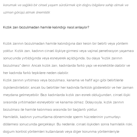
korumak ve sağlıklı bir cinsel yaşam sürdürmek için doğru bilgilere sahip olmak ve
uzman görüşü almak önemlidir.
Kızlık zarı bozulmadan hamile kalındığı nasıl anlaşılır?
Kızlık zarının bozulmadan hamile kalındığına dair kesin bir belirti veya yöntem
yoktur. Kızlık zarı, kadının cinsel ilişkiye girmesi veya vajinal penetrasyon yaşaması
sonucunda yırtıldığında veya esneyerek açıldığında, bu olaya "kızlık zarının
bozulması" denir. Ancak kızlık zarı, kadınlarda farklı yapı ve esneklikte olabilir ve
her kadında farklı tepkilere neden olabilir.
Kızlık zarının yırtılması veya bozulması, kanama ve hafif ağrı gibi belirtilerle
ilişkilendirilebilir; ancak bu belirtiler her kadında farklılık gösterebilir ve her zaman
meydana gelmeyebilir. Bazı kadınlarda kızlık zarı esnek olduğundan, cinsel ilişki
sırasında yırtılmadan esneyebilir ve kanama olmaz. Dolayısıyla, kızlık zarının
bozulması ile hamile kalınması arasında bir bağlantı yoktur.
Hamilelik, kadının yumurtlama döneminde sperm hücrelerinin yumurtayı
döllemesi sonucunda gerçekleşir. Bu nedenle, cinsel ilişkiden sonra hamilelik riski,
doğum kontrol yöntemleri kullanılarak veya diğer korunma yöntemleriyle