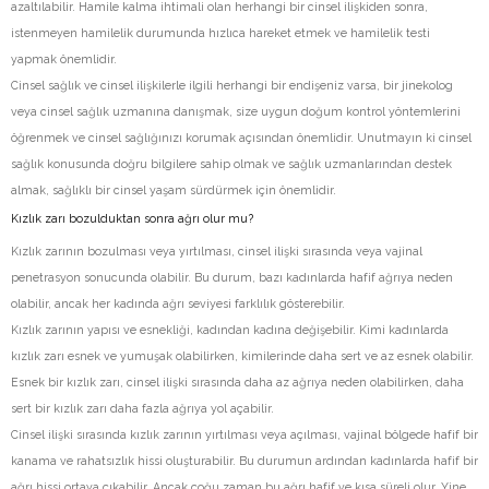
azaltılabilir. Hamile kalma ihtimali olan herhangi bir cinsel ilişkiden sonra,
istenmeyen hamilelik durumunda hızlıca hareket etmek ve hamilelik testi
yapmak önemlidir.
Cinsel sağlık ve cinsel ilişkilerle ilgili herhangi bir endişeniz varsa, bir jinekolog
veya cinsel sağlık uzmanına danışmak, size uygun doğum kontrol yöntemlerini
öğrenmek ve cinsel sağlığınızı korumak açısından önemlidir. Unutmayın ki cinsel
sağlık konusunda doğru bilgilere sahip olmak ve sağlık uzmanlarından destek
almak, sağlıklı bir cinsel yaşam sürdürmek için önemlidir.
Kızlık zarı bozulduktan sonra ağrı olur mu?
Kızlık zarının bozulması veya yırtılması, cinsel ilişki sırasında veya vajinal
penetrasyon sonucunda olabilir. Bu durum, bazı kadınlarda hafif ağrıya neden
olabilir, ancak her kadında ağrı seviyesi farklılık gösterebilir.
Kızlık zarının yapısı ve esnekliği, kadından kadına değişebilir. Kimi kadınlarda
kızlık zarı esnek ve yumuşak olabilirken, kimilerinde daha sert ve az esnek olabilir.
Esnek bir kızlık zarı, cinsel ilişki sırasında daha az ağrıya neden olabilirken, daha
sert bir kızlık zarı daha fazla ağrıya yol açabilir.
Cinsel ilişki sırasında kızlık zarının yırtılması veya açılması, vajinal bölgede hafif bir
kanama ve rahatsızlık hissi oluşturabilir. Bu durumun ardından kadınlarda hafif bir
ağrı hissi ortaya çıkabilir. Ancak çoğu zaman bu ağrı hafif ve kısa süreli olur. Yine