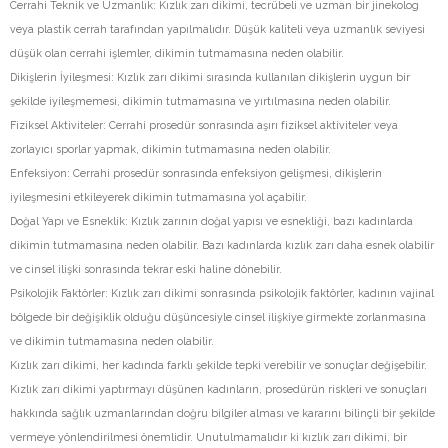
Cerrahi Teknik ve Uzmanlık: Kızlık zarı dikimi, tecrübeli ve uzman bir jinekolog
veya plastik cerrah tarafından yapılmalıdır. Düşük kaliteli veya uzmanlık seviyesi
düşük olan cerrahi işlemler, dikimin tutmamasına neden olabilir.
Dikişlerin İyileşmesi: Kızlık zarı dikimi sırasında kullanılan dikişlerin uygun bir
şekilde iyileşmemesi, dikimin tutmamasına ve yırtılmasına neden olabilir.
Fiziksel Aktiviteler: Cerrahi prosedür sonrasında aşırı fiziksel aktiviteler veya
zorlayıcı sporlar yapmak, dikimin tutmamasına neden olabilir.
Enfeksiyon: Cerrahi prosedür sonrasında enfeksiyon gelişmesi, dikişlerin
iyileşmesini etkileyerek dikimin tutmamasına yol açabilir.
Doğal Yapı ve Esneklik: Kızlık zarının doğal yapısı ve esnekliği, bazı kadınlarda
dikimin tutmamasına neden olabilir. Bazı kadınlarda kızlık zarı daha esnek olabilir
ve cinsel ilişki sonrasında tekrar eski haline dönebilir.
Psikolojik Faktörler: Kızlık zarı dikimi sonrasında psikolojik faktörler, kadının vajinal
bölgede bir değişiklik olduğu düşüncesiyle cinsel ilişkiye girmekte zorlanmasına
ve dikimin tutmamasına neden olabilir.
Kızlık zarı dikimi, her kadında farklı şekilde tepki verebilir ve sonuçlar değişebilir.
Kızlık zarı dikimi yaptırmayı düşünen kadınların, prosedürün riskleri ve sonuçları
hakkında sağlık uzmanlarından doğru bilgiler alması ve kararını bilinçli bir şekilde
vermeye yönlendirilmesi önemlidir. Unutulmamalıdır ki kızlık zarı dikimi, bir