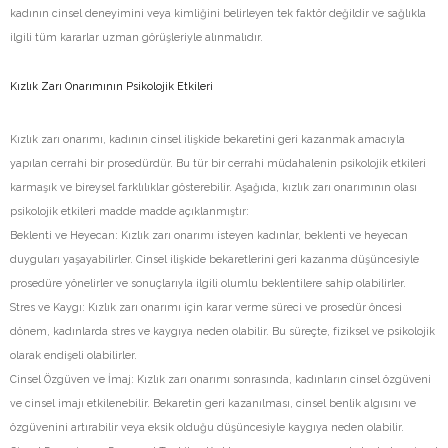
kadının cinsel deneyimini veya kimliğini belirleyen tek faktör değildir ve sağlıkla
ilgili tüm kararlar uzman görüşleriyle alınmalıdır.
Kızlık Zarı Onarımının Psikolojik Etkileri
Kızlık zarı onarımı, kadının cinsel ilişkide bekaretini geri kazanmak amacıyla
yapılan cerrahi bir prosedürdür. Bu tür bir cerrahi müdahalenin psikolojik etkileri
karmaşık ve bireysel farklılıklar gösterebilir. Aşağıda, kızlık zarı onarımının olası
psikolojik etkileri madde madde açıklanmıştır:
Beklenti ve Heyecan: Kızlık zarı onarımı isteyen kadınlar, beklenti ve heyecan
duyguları yaşayabilirler. Cinsel ilişkide bekaretlerini geri kazanma düşüncesiyle
prosedüre yönelirler ve sonuçlarıyla ilgili olumlu beklentilere sahip olabilirler.
Stres ve Kaygı: Kızlık zarı onarımı için karar verme süreci ve prosedür öncesi
dönem, kadınlarda stres ve kaygıya neden olabilir. Bu süreçte, fiziksel ve psikolojik
olarak endişeli olabilirler.
Cinsel Özgüven ve İmaj: Kızlık zarı onarımı sonrasında, kadınların cinsel özgüveni
ve cinsel imajı etkilenebilir. Bekaretin geri kazanılması, cinsel benlik algısını ve
özgüvenini artırabilir veya eksik olduğu düşüncesiyle kaygıya neden olabilir.