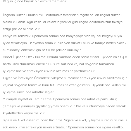
10 gün içinde büyük bir kısmı tamamlanır.
İlaçların Düzenli Kullanımı: Doktorunuz tarafından reçete edilen ilaçları düzenli
olarak kullanın. Ağrı kesiciler ve antibiyotikler gibi ilaçlar, doktorunuzun tavsiye
ettiği şekilde alınmalıdır.
Banyo ve Temizlik: Operasyon sonrasında banyo yaparken vajinal bölgeyi suyla
iyice temizleyin. Banyodan sonra kurularken dikkatli olun ve tahrişe neden olacak
sürtünmeyi önlemek için nazik bir şekilde kurulayın.
Cinsel İlişkiden Uzak Durma: Cerrahi müdahaleden sonra cinsel ilişkiden en az 4-6
hafta uzak durulması önerilir. Bu süre zarfında vajinal bölgenin tamamen
iyileşmesine ve enfeksiyon riskinin azalmasına yardımcı olur.
Hijyen ve İnfeksiyon Önlemleri: İyileşme sürecinde enfeksiyon riskini azaltmak için
vajinal bölgenin temiz ve kuru tutulmasına özen gösterin. Hijyenik ped kullanımı,
iyileşme sürecinde rahatlık sağlar.
Yumuşak Kıyafetler Tercih Etme: Operasyon sonrasında rahat ve pamuklu iç
çamaşırı ve yumuşak giysiler giymek önemlidir. Dar ve sürtünmeye neden olacak
kıyafetlerden kaçınılmalıdır.
Sigara ve Alkol Kullanımından Kaçınma: Sigara ve alkol, iyileşme sürecini olumsuz
etkileyebilir ve enfeksiyon riskini artırabilir. Operasyon sonrasında sigara ve alkol