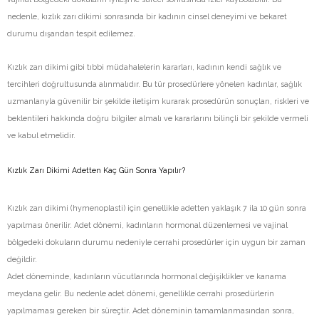
nedenle, kızlık zarı dikimi sonrasında bir kadının cinsel deneyimi ve bekaret
durumu dışarıdan tespit edilemez.
Kızlık zarı dikimi gibi tıbbi müdahalelerin kararları, kadının kendi sağlık ve
tercihleri doğrultusunda alınmalıdır. Bu tür prosedürlere yönelen kadınlar, sağlık
uzmanlarıyla güvenilir bir şekilde iletişim kurarak prosedürün sonuçları, riskleri ve
beklentileri hakkında doğru bilgiler almalı ve kararlarını bilinçli bir şekilde vermeli
ve kabul etmelidir.
Kızlık Zarı Dikimi Adetten Kaç Gün Sonra Yapılır?
Kızlık zarı dikimi (hymenoplasti) için genellikle adetten yaklaşık 7 ila 10 gün sonra
yapılması önerilir. Adet dönemi, kadınların hormonal düzenlemesi ve vajinal
bölgedeki dokuların durumu nedeniyle cerrahi prosedürler için uygun bir zaman
değildir.
Adet döneminde, kadınların vücutlarında hormonal değişiklikler ve kanama
meydana gelir. Bu nedenle adet dönemi, genellikle cerrahi prosedürlerin
yapılmaması gereken bir süreçtir. Adet döneminin tamamlanmasından sonra,