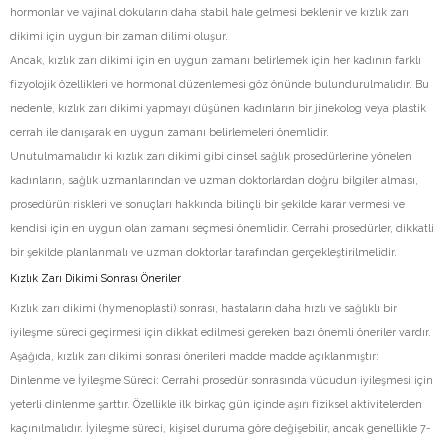
hormonlar ve vajinal dokuların daha stabil hale gelmesi beklenir ve kızlık zarı
dikimi için uygun bir zaman dilimi oluşur.
Ancak, kızlık zarı dikimi için en uygun zamanı belirlemek için her kadının farklı
fizyolojik özellikleri ve hormonal düzenlemesi göz önünde bulundurulmalıdır. Bu
nedenle, kızlık zarı dikimi yapmayı düşünen kadınların bir jinekolog veya plastik
cerrah ile danışarak en uygun zamanı belirlemeleri önemlidir.
Unutulmamalıdır ki kızlık zarı dikimi gibi cinsel sağlık prosedürlerine yönelen
kadınların, sağlık uzmanlarından ve uzman doktorlardan doğru bilgiler alması,
prosedürün riskleri ve sonuçları hakkında bilinçli bir şekilde karar vermesi ve
kendisi için en uygun olan zamanı seçmesi önemlidir. Cerrahi prosedürler, dikkatli
bir şekilde planlanmalı ve uzman doktorlar tarafından gerçekleştirilmelidir.
Kızlık Zarı Dikimi Sonrası Öneriler
Kızlık zarı dikimi (hymenoplasti) sonrası, hastaların daha hızlı ve sağlıklı bir
iyileşme süreci geçirmesi için dikkat edilmesi gereken bazı önemli öneriler vardır.
Aşağıda, kızlık zarı dikimi sonrası önerileri madde madde açıklanmıştır:
Dinlenme ve İyileşme Süreci: Cerrahi prosedür sonrasında vücudun iyileşmesi için
yeterli dinlenme şarttır. Özellikle ilk birkaç gün içinde aşırı fiziksel aktivitelerden
kaçınılmalıdır. İyileşme süreci, kişisel duruma göre değişebilir, ancak genellikle 7-