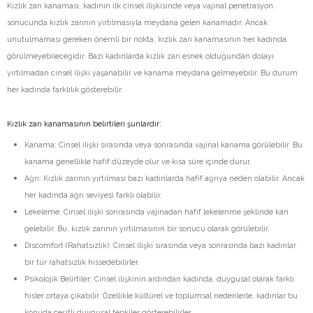
Kızlık zarı kanaması, kadının ilk cinsel ilişkisinde veya vajinal penetrasyon
sonucunda kızlık zarının yırtılmasıyla meydana gelen kanamadır. Ancak
unutulmaması gereken önemli bir nokta, kızlık zarı kanamasının her kadında
görülmeyebileceğidir. Bazı kadınlarda kızlık zarı esnek olduğundan dolayı
yırtılmadan cinsel ilişki yaşanabilir ve kanama meydana gelmeyebilir. Bu durum
her kadında farklılık gösterebilir.
Kızlık zarı kanamasının belirtileri şunlardır:
Kanama: Cinsel ilişki sırasında veya sonrasında vajinal kanama görülebilir. Bu
kanama genellikle hafif düzeyde olur ve kısa süre içinde durur.
Ağrı: Kızlık zarının yırtılması bazı kadınlarda hafif ağrıya neden olabilir. Ancak
her kadında ağrı seviyesi farklı olabilir.
Lekeleme: Cinsel ilişki sonrasında vajinadan hafif lekelenme şeklinde kan
gelebilir. Bu, kızlık zarının yırtılmasının bir sonucu olarak görülebilir.
Discomfort (Rahatsızlık): Cinsel ilişki sırasında veya sonrasında bazı kadınlar
bir tür rahatsızlık hissedebilirler.
Psikolojik Belirtiler: Cinsel ilişkinin ardından kadında, duygusal olarak farklı
hisler ortaya çıkabilir. Özellikle kültürel ve toplumsal nedenlerle, kadınlar bu
konuda çeşitli duygusal tepkiler gösterebilirler.