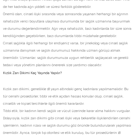
de her kadında ağrı şiddeti ve süresi farklılık gösterebilir.
Önemli olan, cinsel ilişki sırasında veya sonrasında yaşanan herhangi bir ağrının
rahatsızlık verici boyutlara ulaşması durumunda bir sağlık uzmanına başvurmak
ve durumu değerlendirmektir. Ağrı veya rahatsızlık, bazı kadınlarda bir süre sonra
kendiliğinden geçebilirken, bazı durumlarda tıbbi müdahale gerekebilir.
Cinsel sağlıkla ilgili herhangi bir endişeniz varsa, bir jinekolog veya cinsel sağlık
uzmanına danışmak ve sağlık durumunuz hakkında uzman görüşü almak
önemlidir. Uzmanlar, sağlık durumunuza uygun rehberlik sağlayacak ve gerekli
tedavi veya yönetim planlarını önererek size yardımcı olacaktır.
Kızlık Zarı Dikimi Kaç Yaşında Yapılır?
Kızlık zarı dikimi, genellikle 18 yaşın altındaki genç kadınlara yapılmamalıdır. Bu
tür cerrahi prosedürler, tıbbi ve etik açıdan hassas konular olup, cinsel sağlık,
cinsellik ve kişisel tercihlerle ilgili önemli kararlardır.
Tıbbi etik, bir kadının kendi sağlık ve vücut üzerinde karar alma hakkını vurgular.
Dolayısıyla, kızlık zarı dikimi gibi cinsel ilişki veya bekaretle ilişkilendirilen cerrahi
işlemlerin, kadının rızası ve sağlık durumu göz önünde bulundurularak yapılması
önemlidir. Ayrıca, birçok tıp otoritesi ve etik kuruluş, bu tür prosedürlerin 18