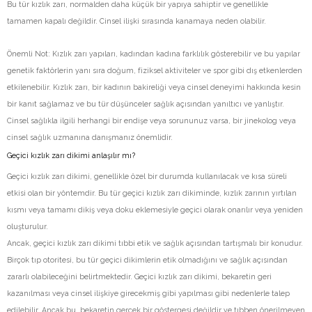
Bu tür kızlık zarı, normalden daha küçük bir yapıya sahiptir ve genellikle
tamamen kapalı değildir. Cinsel ilişki sırasında kanamaya neden olabilir.
Önemli Not: Kızlık zarı yapıları, kadından kadına farklılık gösterebilir ve bu yapılar
genetik faktörlerin yanı sıra doğum, fiziksel aktiviteler ve spor gibi dış etkenlerden
etkilenebilir. Kızlık zarı, bir kadının bakireliği veya cinsel deneyimi hakkında kesin
bir kanıt sağlamaz ve bu tür düşünceler sağlık açısından yanıltıcı ve yanlıştır.
Cinsel sağlıkla ilgili herhangi bir endişe veya sorununuz varsa, bir jinekolog veya
cinsel sağlık uzmanına danışmanız önemlidir.
Geçici kızlık zarı dikimi anlaşılır mı?
Geçici kızlık zarı dikimi, genellikle özel bir durumda kullanılacak ve kısa süreli
etkisi olan bir yöntemdir. Bu tür geçici kızlık zarı dikiminde, kızlık zarının yırtılan
kısmı veya tamamı dikiş veya doku eklemesiyle geçici olarak onarılır veya yeniden
oluşturulur.
Ancak, geçici kızlık zarı dikimi tıbbi etik ve sağlık açısından tartışmalı bir konudur.
Birçok tıp otoritesi, bu tür geçici dikimlerin etik olmadığını ve sağlık açısından
zararlı olabileceğini belirtmektedir. Geçici kızlık zarı dikimi, bekaretin geri
kazanılması veya cinsel ilişkiye girecekmiş gibi yapılması gibi nedenlerle talep
edilebilir. Ancak bu, bekaretin gerçek bir göstergesi değildir ve tıbben önerilmeyen