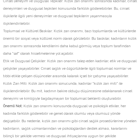
Cinsel Deneyim ve Duygusal Tepkiler: Kızlık zarı onarımı sonrasında kadınlar, cinsel
deneyimleri ve duygusal tepkileri konusunda farklılık gösterebilirler. Bu, cinsel
ilişkilerle ilgili yeni deneyimler ve duygusal tepkilerin yaşanmasıyla
ilişkilendirilebilir.
Toplumsal ve Kültürel Baskılar: Kızlık zarı onarımı, bazı toplumlarda ve kültürlerde
önemli bir sosyal veya kültürel norm olarak görülebilir. Bu baskılar, kadınların kızlık
zarı onarımı sonrasında kendilerini daha kabul görmüş veya toplum tarafından
daha "saf" olarak hissetmelerine yol açabilir.
Etik ve Duygusal Çelişkiler: Kızlık zarı onarımı talep eden kadınlar, etik ve duygusal
çelişkiler yaşayabilirler. Cinsel sağlık ve özgürlüklerle ilgili toplumsal normlar ve
tıbbi etikle çelişen düşünceler arasında kalarak içsel bir çatışma yaşayabilirler.
Kızlık Zarı Miti: Kızlık zarı onarımı sonucunda, kadınlar "kızlık zarı miti" ile
ilişkilendirilebilir. Bu mit, kadının bakire olduğu düşüncesine odaklanarak cinsel
deneyimi ve kimliğiyle bağdaşmayan bir toplumsal beklenti oluşturabilir.
Önemli Not:
Kızlık zarı onarımı konusunda duygusal ve psikolojik etkiler, her
kadında farklılık gösterebilir ve genel olarak olumlu veya olumsuz yönde
değişebilir. Bu nedenle, kızlık zarı onarımı gibi cinsel sağlık prosedürlerine yönelen
kadınların, sağlık uzmanlarından ve psikologlardan destek alması, kararlarını
bilinçli bir şekilde vermesi ve duygusal ihtiyaçlarına uygun bir şekilde