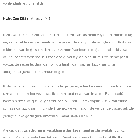
yönlendirilmesi önemlidir.
Kızlık Zarı Dikimi Anlaşılır Mı?
Kızlık zarı dikimi, kızlık zarının daha önce yırtılan kısmının veya tamamının, dikiş
veya doku eklemesiyle onarılması veya yeniden oluşturulması işlemidir. Kızlık zarı
dikiminin yapıldığı, sonradan kızlık zarının "yeniden" olduğu, cinsel ilişki veya
vajinal penetrasyon sonucu zedelendiği varsayılan bir durumu belirleme şansı
yoktur. Bu nedenle, dışarıdan bir kişi tarafından yapılan kızlık zarı dikiminin
anlaşılması genellikle mümkün değildir.
Kızlık zarı dikimi, kadının vücudunda gerçekleştirilen bir cerrahi prosedürdür ve
uzman bir jinekolog veya plastik cerrah tarafından yapılmalıdır. Bu prosedür,
hastanın rızası ve gizliliği göz önünde bulundurularak yapılır. Kızlık zarı dikimi
sonrasında kızlık zarının dikişleri, genellikle vajinal girişte ve içeride olacak şekilde
yerleştirilir ve gözle görülemeyecek kadar küçük olabilir.
Ayrıca, kızlık zarı dikiminin yapıldığına dair kesin kanıtlar olmayabilir, çünkü
vajinal bölgedeki dokuların iyileşme süreci sonrasında izler kaybolabilir. Bu