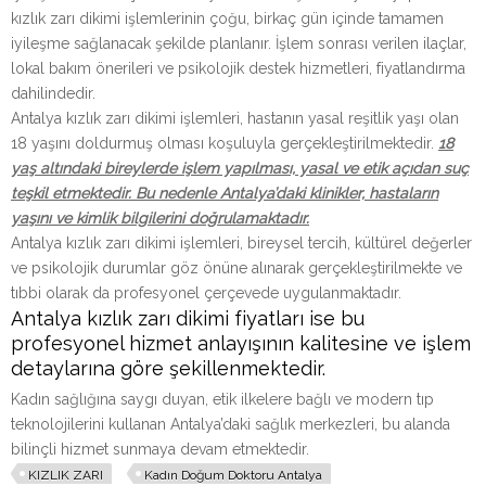
kızlık zarı dikimi işlemlerinin çoğu, birkaç gün içinde tamamen
iyileşme sağlanacak şekilde planlanır. İşlem sonrası verilen ilaçlar,
lokal bakım önerileri ve psikolojik destek hizmetleri, fiyatlandırma
dahilindedir.
Antalya kızlık zarı dikimi işlemleri, hastanın yasal reşitlik yaşı olan
18 yaşını doldurmuş olması koşuluyla gerçekleştirilmektedir.
18
yaş altındaki bireylerde işlem yapılması, yasal ve etik açıdan suç
teşkil etmektedir. Bu nedenle Antalya’daki klinikler, hastaların
yaşını ve kimlik bilgilerini doğrulamaktadır.
Antalya kızlık zarı dikimi işlemleri, bireysel tercih, kültürel değerler
ve psikolojik durumlar göz önüne alınarak gerçekleştirilmekte ve
tıbbi olarak da profesyonel çerçevede uygulanmaktadır.
Antalya kızlık zarı dikimi fiyatları ise bu
profesyonel hizmet anlayışının kalitesine ve işlem
detaylarına göre şekillenmektedir.
Kadın sağlığına saygı duyan, etik ilkelere bağlı ve modern tıp
teknolojilerini kullanan Antalya’daki sağlık merkezleri, bu alanda
bilinçli hizmet sunmaya devam etmektedir.
KIZLIK ZARI
Kadın Doğum Doktoru Antalya