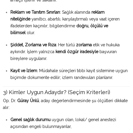
amaçlı işlenir ve saklanır.
Reklam ve Tanıtım Sınırları
: Sağlık alanında
reklam
niteliğinde
yanıltıcı, abartılı, karşılaştırmalı veya vaat içeren
ifadelerden kaçınılır; bilgilendirme
doğru, ölçülü ve
bilimsel
olur.
Şiddet, Zorlama ve Rıza
: Her türlü
zorlama
etik ve hukuka
aykırıdır. İşlem yalnızca
kendi özgür iradesiyle
başvuran
bireylere uygulanır.
Kayıt ve İzlem
: Müdahale süreçleri tıbbi kayıt sistemine uygun
biçimde dokumente edilir; izlem randevuları planlanır.
3) Kimler Uygun Adaydır? (Seçim Kriterleri)
Op. Dr.
Güray Ünlü
, aday değerlendirmesinde şu ölçütleri dikkate
alır:
Genel sağlık durumu
uygun olan, lokal/ genel anestezi
açısından engeli bulunmayanlar,