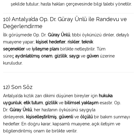
şekilde tutulur; hasta hakları çerçevesinde bilgi talebi yönetilir.
10) Antalya’da Op. Dr. Güray Ünlü ile Randevu ve
Değerlendirme
İlk görüşmede Op. Dr.
Güray Ünlü
, tıbbi öykünüzü dinler, detaylı
muayene yapar;
kişisel hedefler
,
riskler
,
teknik
seçenekler
ve
iyileşme planı
birlikte netleştirilir. Tüm
süreç
aydınlatılmış onam
,
gizlilik
,
saygı
ve
güven
üzerine
kuruludur.
12) Son Söz
Antalya’da kızlık zarı dikimi düşünen bireyler için
hukuka
uygunluk
,
etik tutum
,
gizlilik
ve
bilimsel yaklaşım
esastır. Op.
Dr.
Güray Ünlü
, her hastanın öyküsünü saygıyla
dinleyerek,
kişiselleştirilmiş
,
güvenli
ve
ölçülü
bir bakım sunmayı
hedefler. En doğru karar; kapsamlı muayene, açık iletişim ve
bilgilendirilmiş onam ile birlikte verilir.