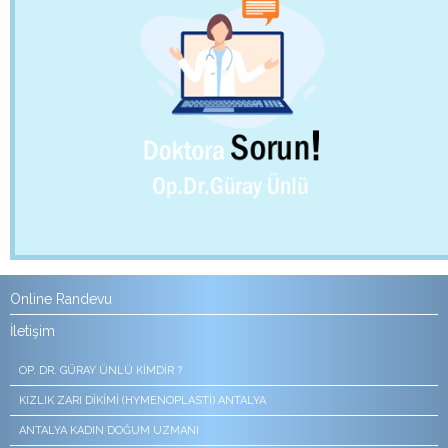
Online Randevu
İletişim
OP. DR. GÜRAY ÜNLÜ KIMDIR ?
KIZLIK ZARI DIKIMI (HYMENOPLASTI) ANTALYA
ANTALYA KADIN DOĞUM UZMANI