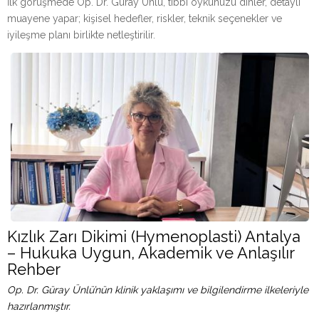
İlk görüşmede Op. Dr. Güray Ünlü, tıbbi öykünüzü dinler, detaylı
muayene yapar; kişisel hedefler, riskler, teknik seçenekler ve
iyileşme planı birlikte netleştirilir.
Kızlık Zarı Dikimi (Hymenoplasti) Antalya
– Hukuka Uygun, Akademik ve Anlaşılır
Rehber
Op. Dr. Güray Ünlü’nün klinik yaklaşımı ve bilgilendirme ilkeleriyle
hazırlanmıştır.