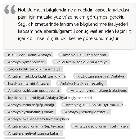
Not:
Bu metin bilgilendirme amaçlıdır; kişisel tanı/tedavi
planı için mutlaka yüz yüze hekim görüşmesi gerekir.
Sağlık hizmetlerinde tanıtım ve bilgilendirme faaliyetleri
kapsamında, abartılı/garantili sonuç vaatlerinden kaçınılır;
içerik bilimsel ölçülülük ilkesine göre sunulmuştur.
Kizlık Zarı Dikimi Antalya
Antalya kızlık zarı onarımı
Antalya hymenoplasti
kalıcı kızlık zarı dikimi Antalya
geçici kızlık zarı dikimi Antalya
Antalya jinekolog kızlık zarı dikimi
kızlık zarı ameliyatı Antalya
kızlık zarı tamiri Antalya
Antalya kızlık zarı estetiği
Antalya kızlık zarı operasyonu
Antalya hymen rekonstrüksiyonu
kızlık zarı dikimi fiyat Antalya (fiyat kişiye özeldir)
Antalya kadın sağlığı kliniği
Antalya gizlilik KVKK uyumlu klinik
Antalya aydınlatılmış onam
Antalya jinekolojik estetik
Antalya lokal anestezi hymenoplasti
Antalya kalıcı onarım flep tekniği
Antalya geçici onarım teknikleri
Antalya ameliyat sonrası bakım