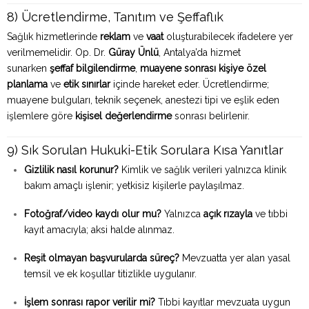
8) Ücretlendirme, Tanıtım ve Şeffaflık
Sağlık hizmetlerinde
reklam
ve
vaat
oluşturabilecek ifadelere yer
verilmemelidir. Op. Dr.
Güray Ünlü
, Antalya’da hizmet
sunarken
şeffaf bilgilendirme
,
muayene sonrası kişiye özel
planlama
ve
etik sınırlar
içinde hareket eder. Ücretlendirme;
muayene bulguları, teknik seçenek, anestezi tipi ve eşlik eden
işlemlere göre
kişisel değerlendirme
sonrası belirlenir.
9) Sık Sorulan Hukuki-Etik Sorulara Kısa Yanıtlar
Gizlilik nasıl korunur?
Kimlik ve sağlık verileri yalnızca klinik
bakım amaçlı işlenir; yetkisiz kişilerle paylaşılmaz.
Fotoğraf/video kaydı olur mu?
Yalnızca
açık rızayla
ve tıbbi
kayıt amacıyla; aksi halde alınmaz.
Reşit olmayan başvurularda süreç?
Mevzuatta yer alan yasal
temsil ve ek koşullar titizlikle uygulanır.
İşlem sonrası rapor verilir mi?
Tıbbi kayıtlar mevzuata uygun