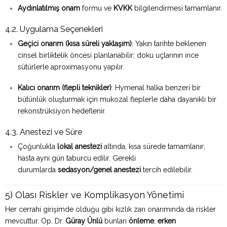
Aydınlatılmış onam
formu ve
KVKK
bilgilendirmesi tamamlanır.
4.2. Uygulama Seçenekleri
Geçici onarım (kısa süreli yaklaşım)
: Yakın tarihte beklenen
cinsel birliktelik öncesi planlanabilir; doku uçlarının ince
sütürlerle aproximasyonu yapılır.
Kalıcı onarım (flepli teknikler)
: Hymenal halka benzeri bir
bütünlük oluşturmak için mukozal fleplerle daha dayanıklı bir
rekonstrüksiyon hedeflenir.
4.3. Anestezi ve Süre
Çoğunlukla
lokal anestezi
altında, kısa sürede tamamlanır;
hasta aynı gün taburcu edilir. Gerekli
durumlarda
sedasyon/genel anestezi
tercih edilebilir.
5) Olası Riskler ve Komplikasyon Yönetimi
Her cerrahi girişimde olduğu gibi kızlık zarı onarımında da riskler
mevcuttur. Op. Dr.
Güray Ünlü
bunları
önleme
,
erken