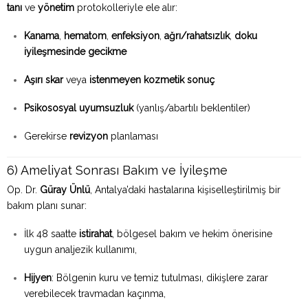
tanı
ve
yönetim
protokolleriyle ele alır:
Kanama
,
hematom
,
enfeksiyon
,
ağrı/rahatsızlık
,
doku
iyileşmesinde gecikme
Aşırı skar
veya
istenmeyen kozmetik sonuç
Psikososyal uyumsuzluk
(yanlış/abartılı beklentiler)
Gerekirse
revizyon
planlaması
6) Ameliyat Sonrası Bakım ve İyileşme
Op. Dr.
Güray Ünlü
, Antalya’daki hastalarına kişiselleştirilmiş bir
bakım planı sunar:
İlk 48 saatte
istirahat
, bölgesel bakım ve hekim önerisine
uygun analjezik kullanımı,
Hijyen
: Bölgenin kuru ve temiz tutulması, dikişlere zarar
verebilecek travmadan kaçınma,