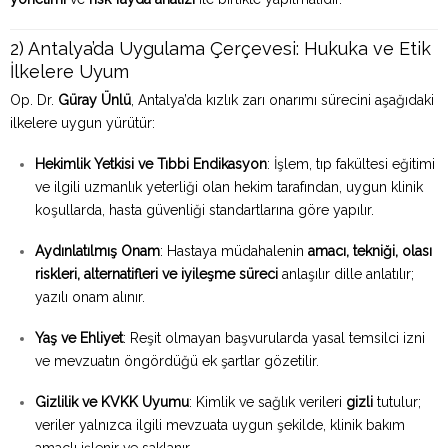
2) Antalya’da Uygulama Çerçevesi: Hukuka ve Etik
İlkelere Uyum
Op. Dr.
Güray Ünlü
, Antalya’da kızlık zarı onarımı sürecini aşağıdaki
ilkelere uygun yürütür:
Hekimlik Yetkisi ve Tıbbi Endikasyon
: İşlem, tıp fakültesi eğitimi
ve ilgili uzmanlık yeterliği olan hekim tarafından, uygun klinik
koşullarda, hasta güvenliği standartlarına göre yapılır.
Aydınlatılmış Onam
: Hastaya müdahalenin
amacı, tekniği, olası
riskleri, alternatifleri ve iyileşme süreci
anlaşılır dille anlatılır;
yazılı onam alınır.
Yaş ve Ehliyet
: Reşit olmayan başvurularda yasal temsilci izni
ve mevzuatın öngördüğü ek şartlar gözetilir.
Gizlilik ve KVKK Uyumu
: Kimlik ve sağlık verileri
gizli
tutulur;
veriler yalnızca ilgili mevzuata uygun şekilde, klinik bakım