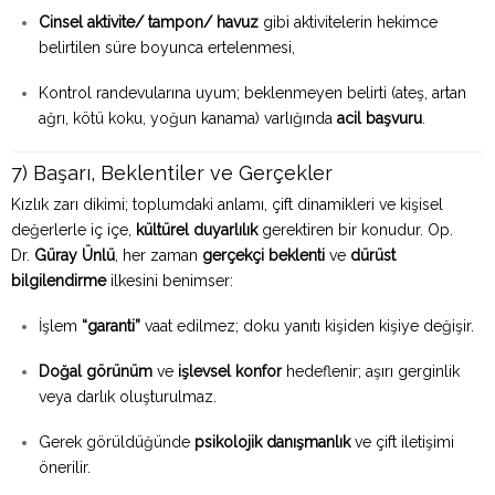
Cinsel aktivite/ tampon/ havuz
gibi aktivitelerin hekimce
belirtilen süre boyunca ertelenmesi,
Kontrol randevularına uyum; beklenmeyen belirti (ateş, artan
ağrı, kötü koku, yoğun kanama) varlığında
acil başvuru
.
7) Başarı, Beklentiler ve Gerçekler
Kızlık zarı dikimi; toplumdaki anlamı, çift dinamikleri ve kişisel
değerlerle iç içe,
kültürel duyarlılık
gerektiren bir konudur. Op.
Dr.
Güray Ünlü
, her zaman
gerçekçi beklenti
ve
dürüst
bilgilendirme
ilkesini benimser:
İşlem
“garanti”
vaat edilmez; doku yanıtı kişiden kişiye değişir.
Doğal görünüm
ve
işlevsel konfor
hedeflenir; aşırı gerginlik
veya darlık oluşturulmaz.
Gerek görüldüğünde
psikolojik danışmanlık
ve çift iletişimi
önerilir.