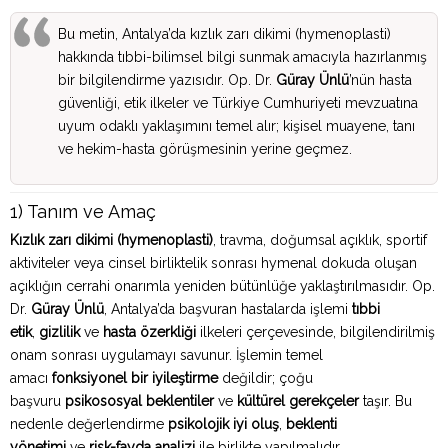
Bu metin, Antalya’da kızlık zarı dikimi (hymenoplasti)
hakkında tıbbi-bilimsel bilgi sunmak amacıyla hazırlanmış
bir bilgilendirme yazısıdır. Op. Dr.
Güray Ünlü
’nün hasta
güvenliği, etik ilkeler ve Türkiye Cumhuriyeti mevzuatına
uyum odaklı yaklaşımını temel alır; kişisel muayene, tanı
ve hekim-hasta görüşmesinin yerine geçmez.
1) Tanım ve Amaç
Kızlık zarı dikimi (hymenoplasti)
, travma, doğumsal açıklık, sportif
aktiviteler veya cinsel birliktelik sonrası hymenal dokuda oluşan
açıklığın cerrahi onarımla yeniden bütünlüğe yaklaştırılmasıdır. Op.
Dr.
Güray Ünlü
, Antalya’da başvuran hastalarda işlemi
tıbbi
etik
,
gizlilik
ve
hasta özerkliği
ilkeleri çerçevesinde, bilgilendirilmiş
onam sonrası uygulamayı savunur. İşlemin temel
amacı
fonksiyonel bir iyileştirme
değildir; çoğu
başvuru
psikososyal beklentiler
ve
kültürel gerekçeler
taşır. Bu
nedenle değerlendirme
psikolojik iyi oluş
,
beklenti
yönetimi
ve
risk-fayda analizi
ile birlikte yapılmalıdır.