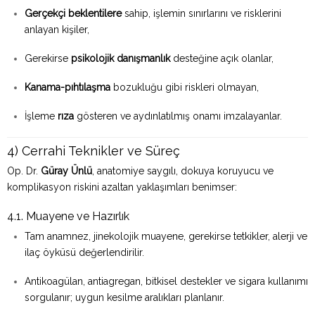
Gerçekçi beklentilere
sahip, işlemin sınırlarını ve risklerini
anlayan kişiler,
Gerekirse
psikolojik danışmanlık
desteğine açık olanlar,
Kanama-pıhtılaşma
bozukluğu gibi riskleri olmayan,
İşleme
rıza
gösteren ve aydınlatılmış onamı imzalayanlar.
4) Cerrahi Teknikler ve Süreç
Op. Dr.
Güray Ünlü
, anatomiye saygılı, dokuya koruyucu ve
komplikasyon riskini azaltan yaklaşımları benimser:
4.1. Muayene ve Hazırlık
Tam anamnez, jinekolojik muayene, gerekirse tetkikler, alerji ve
ilaç öyküsü değerlendirilir.
Antikoagülan, antiagregan, bitkisel destekler ve sigara kullanımı
sorgulanır; uygun kesilme aralıkları planlanır.