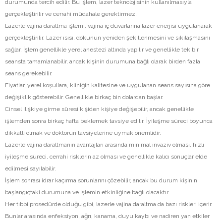
durumunda tercih edilir. Bu işlem, lazer teknolojisinin kullanılmasıyla
gerçekleştirilir ve cerrahi müdahale gerektirmez.
Lazerle vajina daraltma işlemi, vajina iç duvarlarına lazer enerjisi uygulanarak
gerçekleştirilir. Lazer ısısı, dokunun yeniden şekillenmesini ve sıkılaşmasını
sağlar. İşlem genellikle yerel anestezi altında yapılır ve genellikle tek bir
seansta tamamlanabilir, ancak kişinin durumuna bağlı olarak birden fazla
seans gerekebilir.
Fiyatlar, yerel koşullara, kliniğin kalitesine ve uygulanan seans sayısına göre
değişiklik gösterebilir. Genellikle birkaç bin dolardan başlar.
Cinsel ilişkiye girme süresi kişiden kişiye değişebilir, ancak genellikle
işlemden sonra birkaç hafta beklemek tavsiye edilir. İyileşme süreci boyunca
dikkatli olmak ve doktorun tavsiyelerine uymak önemlidir.
Lazerle vajina daraltmanın avantajları arasında minimal invaziv olması, hızlı
iyileşme süreci, cerrahi risklerin az olması ve genellikle kalıcı sonuçlar elde
edilmesi sayılabilir.
İşlem sonrası idrar kaçırma sorunlarını çözebilir, ancak bu durum kişinin
başlangıçtaki durumuna ve işlemin etkinliğine bağlı olacaktır.
Her tıbbi prosedürde olduğu gibi, lazerle vajina daraltma da bazı riskleri içerir.
Bunlar arasında enfeksiyon, ağrı, kanama, duyu kaybı ve nadiren yan etkiler