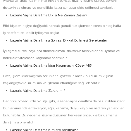
Avantajları arasında minimal invaziv olması, hızlı iyileşme süreci, cerrahi
risklerin az olması ve genellikle kalıcı sonuçlar elde edilmesi sayılabilir.
Lazerle Vajina Daraltma Etkisi Ne Zaman Başlar?
Etki kişiden kişiye değişebilir ancak genellikle işlemden sonra birkaç hafta
içinde fark edilebilir iyileşme başlar.
Lazerle Vajina Daraltması Sonrası Dikkat Edilmesi Gerekenler
İyileşme süreci boyunca dikkatli olmak, doktorun tavsiyelerine uymak ve
belirli aktivitelerden kaçınmak önemlidir.
Lazerle Vajina Daraltma İdrar Kaçırmasını Çözer Mi?
Evet, işlem idrar kaçırma sorunlarını çözebilir, ancak bu durum kişinin
başlangıçtaki durumuna ve işlemin etkinliğine bağlı olacaktır.
Lazerle Vajina Daraltma Zararlı mı?
Her tıbbi prosedürde olduğu gibi, lazerle vajina daraltma da bazı riskleri içerir.
Bunlar arasında enfeksiyon, ağrı, kanama, duyu kaybı ve nadiren yan etkiler
bulunabilir. Bu nedenle, işlemi düşünen herkesin öncelikle bir uzmanla
danışması önemlidir.
Lazerle Vajina Daraltma Kimlere Yapılmaz?