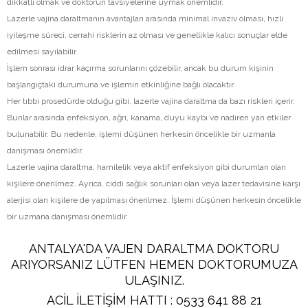
dikkatli olmak ve doktorun tavsiyelerine uymak önemlidir.
Lazerle vajina daraltmanın avantajları arasında minimal invaziv olması, hızlı
iyileşme süreci, cerrahi risklerin az olması ve genellikle kalıcı sonuçlar elde
edilmesi sayılabilir.
İşlem sonrası idrar kaçırma sorunlarını çözebilir, ancak bu durum kişinin
başlangıçtaki durumuna ve işlemin etkinliğine bağlı olacaktır.
Her tıbbi prosedürde olduğu gibi, lazerle vajina daraltma da bazı riskleri içerir.
Bunlar arasında enfeksiyon, ağrı, kanama, duyu kaybı ve nadiren yan etkiler
bulunabilir. Bu nedenle, işlemi düşünen herkesin öncelikle bir uzmanla
danışması önemlidir.
Lazerle vajina daraltma, hamilelik veya aktif enfeksiyon gibi durumları olan
kişilere önerilmez. Ayrıca, ciddi sağlık sorunları olan veya lazer tedavisine karşı
alerjisi olan kişilere de yapılması önerilmez. İşlemi düşünen herkesin öncelikle
bir uzmana danışması önemlidir.
ANTALYA'DA VAJEN DARALTMA DOKTORU
ARIYORSANIZ LÜTFEN HEMEN DOKTORUMUZA
ULAŞINIZ.
ACİL İLETİŞİM HATTI :
0533 641 88 21