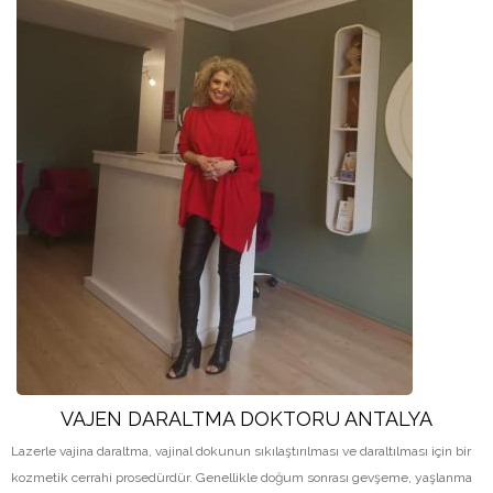
VAJEN DARALTMA DOKTORU ANTALYA
Lazerle vajina daraltma, vajinal dokunun sıkılaştırılması ve daraltılması için bir
kozmetik cerrahi prosedürdür. Genellikle doğum sonrası gevşeme, yaşlanma