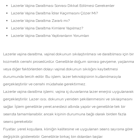
Lazerle Vajina Daraltması Sonrası Dikkat Edilmesi Gerekenler
Lazerle Vajina Daraltma İdrar Kaçırmasını Çözer Mi?
Lazerle Vajina Daraltma Zararlı mı?
Lazerle Vajina Daraltma Kimlere Yapılmaz?
Lazerle Vajina Daraltma Yaptıranların Yorumları
Lazerle vajina daraltma, vajinal dokunun sıkılaştırılması ve daraltılması için bir
kozmetik cerrahi prosedürdür. Genellikle doğum sonrası gevşeme, yaşlanma
veya diğer faktörlerden dolayı vajinal dokunun sıkılığını kaybetmesi
durumunda tercih edilir. Bu işlem, lazer teknolojisinin kullanılmasıyla
gerçekleştirilir ve cerrahi müdahale gerektirmez.
Lazerle vajina daraltma işlemi, vajina iç duvarlarına lazer enerjisi uygulanarak
gerçekleştirilir. Lazer ısısı, dokunun yeniden şekillenmesini ve sıkılaşmasını
sağlar. İşlem genellikle yerel anestezi altında yapılır ve genellikle tek bir
seansta tamamlanabilir, ancak kişinin durumuna bağlı olarak birden fazla
seans gerekebilir.
Fiyatlar, yerel koşullara, kliniğin kalitesine ve uygulanan seans sayısına göre
değişiklik gösterebilir. Genellikle birkaç bin dolardan başlar.