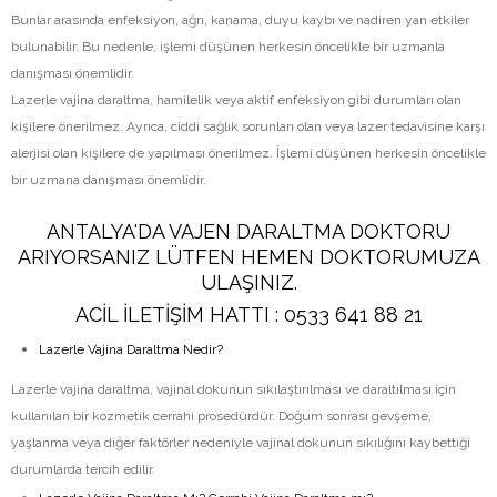
Bunlar arasında enfeksiyon, ağrı, kanama, duyu kaybı ve nadiren yan etkiler
bulunabilir. Bu nedenle, işlemi düşünen herkesin öncelikle bir uzmanla
danışması önemlidir.
Lazerle vajina daraltma, hamilelik veya aktif enfeksiyon gibi durumları olan
kişilere önerilmez. Ayrıca, ciddi sağlık sorunları olan veya lazer tedavisine karşı
alerjisi olan kişilere de yapılması önerilmez. İşlemi düşünen herkesin öncelikle
bir uzmana danışması önemlidir.
ANTALYA'DA VAJEN DARALTMA DOKTORU
ARIYORSANIZ LÜTFEN HEMEN DOKTORUMUZA
ULAŞINIZ.
ACİL İLETİŞİM HATTI :
0533 641 88 21
Lazerle Vajina Daraltma Nedir?
Lazerle vajina daraltma, vajinal dokunun sıkılaştırılması ve daraltılması için
kullanılan bir kozmetik cerrahi prosedürdür. Doğum sonrası gevşeme,
yaşlanma veya diğer faktörler nedeniyle vajinal dokunun sıkılığını kaybettiği
durumlarda tercih edilir.