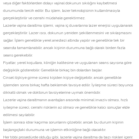
veya diğer faktörlerden dolayı vajinal dokunun sıkılığını kaybetmesi
durumunda tercih edilir. Bu işlem, lazer teknolojisinin kullanılmasıyla
gerçekleştirilir ve cerrahi müdahale gerektirmez.
Lazerle vajina daraltma işlemi, vajina iç duvarlarına lazer enerjisi uygulanarak
gerçekleştirilir. Lazer ısısı, dokunun yeniden şekillenmesini ve sıkılaşmasını
sağlar. İşlem genellikle yerel anestezi altında yapılır ve genellikle tek bir
seansta tamamlanabilir, ancak kişinin durumuna bağlı olarak birden fazla
seans gerekebilir.
Fiyatlar, yerel koşullara, kliniğin kalitesine ve uygulanan seans sayısına göre
değişiklik gösterebilir. Genellikle birkaç bin dolardan başlar.
Cinsel ilişkiye girme süresi kişiden kişiye değişebilir, ancak genellikle
işlemden sonra birkaç hafta beklemek tavsiye edilir. İyileşme süreci boyunca
dikkatli olmak ve doktorun tavsiyelerine uymak önemlidir.
Lazerle vajina daraltmanın avantajları arasında minimal invaziv olması, hızlı
iyileşme süreci, cerrahi risklerin az olması ve genellikle kalıcı sonuçlar elde
edilmesi sayılabilir.
İşlem sonrası idrar kaçırma sorunlarını çözebilir, ancak bu durum kişinin
başlangıçtaki durumuna ve işlemin etkinliğine bağlı olacaktır.
Her tıbbi prosedürde olduğu gibi, lazerle vajina daraltma da bazı riskleri içerir.