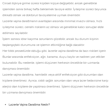
Cinsel ilişkiye girme süresi kişiden kişiye değişebilir, ancak genellikle
işlemden sonra birkaç hafta beklemek tavsiye edilir. İyileşme süreci boyunca
dikkatli olmak ve doktorun tavsiyelerine uymak önemlidir.
Lazerle vajina daraltmanın avantajları arasında minimal invaziv olması, hızlı
iyileşme süreci, cerrahi risklerin az olması ve genellikle kalıcı sonuçlar elde
edilmesi sayılabilir.
İşlem sonrası idrar kaçırma sorunlarını çözebilir, ancak bu durum kişinin
başlangıçtaki durumuna ve işlemin etkinliğine bağlı olacaktır.
Her tıbbi prosedürde olduğu gibi, lazerle vajina daraltma da bazı riskleri içerir.
Bunlar arasında enfeksiyon, ağrı, kanama, duyu kaybı ve nadiren yan etkiler
bulunabilir. Bu nedenle, işlemi düşünen herkesin öncelikle bir uzmanla
danışması önemlidir.
Lazerle vajina daraltma, hamilelik veya aktif enfeksiyon gibi durumları olan
kişilere önerilmez. Ayrıca, ciddi sağlık sorunları olan veya lazer tedavisine karşı
alerjisi olan kişilere de yapılması önerilmez. İşlemi düşünen herkesin öncelikle
bir uzmana danışması önemlidir.
Lazerle Vajina Daraltma Nedir?